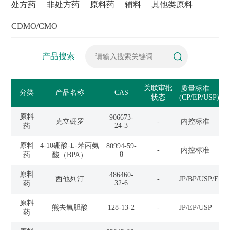
处方药
非处方药
原料药
辅料
其他类原料
CDMO/CMO
产品搜索
关联审批
登
质量标准
分类
产品名称
CAS
状态
(CP/EP/USP)
号
原料
906673-
克立硼罗
-
内控标准
-
24-3
药
原料
4-10硼酸-L-苯丙氨
80994-59-
-
内控标准
-
8
药
酸（BPA）
原料
486460-
西他列汀
-
JP/BP/USP/EP
-
32-6
药
原料
熊去氧胆酸
128-13-2
-
JP/EP/USP
-
药