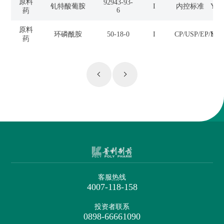
原料
92943-93-
钆特酸葡胺
I
内控标准
Y20
6
药
原料
环磷酰胺
50-18-0
I
CP/USP/EP/BP/
Y20
药
客服热线
4007-118-158
投资者联系
0898-66661090