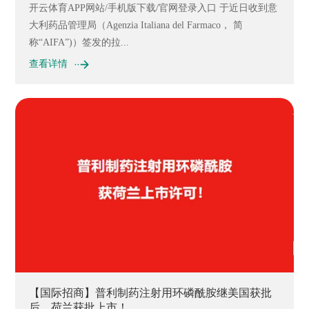
开云体育APP网站/手机版下载/官网登录入口 于近日收到意
大利药品管理局（Agenzia Italiana del Farmaco， 简
称“AIFA”)）签发的拉...
查看详情
【国际招商】普利制药注射用环磷酰胺继美国获批
后，荷兰获批上市！