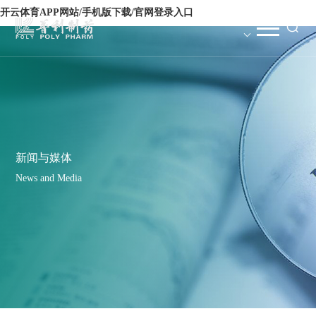
开云体育APP网站/手机版下载/官网登录入口
新闻与媒体
News and Media