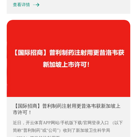
查看详情
【国际招商】普利制药注射用更昔洛韦获新加坡上
市许可！
近日，开云体育APP网站/手机版下载/官网登录入口 （以下
简称“普利制药”或“公司”）收到了新加坡卫生科学局