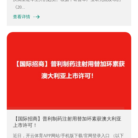
《20...
查看详情
【国际招商】普利制药注射用替加环素获澳大利亚
上市许可！
近日，开云体育APP网站/手机版下载/官网登录入口 （以下